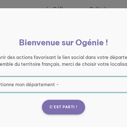
Le Défi
Boîte à
Nos services
Ogénie
outils
Bienvenue sur Ogénie !
laration d’accessibi
rir des actions favorisant le lien social dans votre départ
semble du territoire français, merci de choisir votre localisa
C'EST PARTI !
sé pour que la lutte contre l’isolement soit à portée de t
on seulement en s’appuyant sur les critères gouvernementa