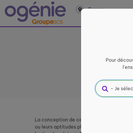
Panneau de gestion des cookies
France
entière
Déc
Pour découv
l'en
La conception de cette plateforme a été pen
ou leurs aptitudes physiques et mentale, n