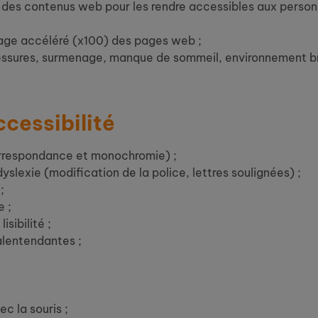
n des contenus web pour les rendre accessibles aux person
chage accéléré (x100) des pages web ;
lessures, surmenage, manque de sommeil, environnement bru
cessibilité
orrespondance et monochromie) ;
slexie (modification de la police, lettres soulignées) ;
;
e ;
isibilité ;
alentendantes ;
c la souris ;