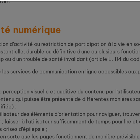
lter.
ité numérique
on d’activité ou restriction de participation à la vie en 
stantielle, durable ou définitive d’une ou plusieurs fonctio
 ou d’un trouble de santé invalidant (article L. 114 du code
e les services de communication en ligne accessibles aux 
a perception visuelle et auditive du contenu par l’utilisate
ontenu qui puisse être présenté de différentes manières san
fiée) ;
utilisateur des éléments d’orientation pour naviguer, trouver
; laisser à l’utilisateur suffisamment de temps pour lire et
crises d’épilepsie ;
n sorte que les pages fonctionnent de manière prévisible ; a