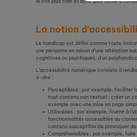
le site plus clair et donc plus facile à consu
La notion d’accessibil
Le handicap est défini comme toute limitati
une personne en raison d’une altération sub
cognitives ou psychiques, d’un polyhandicap
L’accessibilité numérique consiste à rendr
à-dire :
Perceptibles : par exemple, faciliter l
tout contenu non textuel ; créer un c
exemple avec une mise en page simpli
Utilisables : par exemple, fournir à l’
fonctionnalités accessibles au clavier 
contenu susceptible de provoquer des 
Compréhensibles : par exemple, faire e