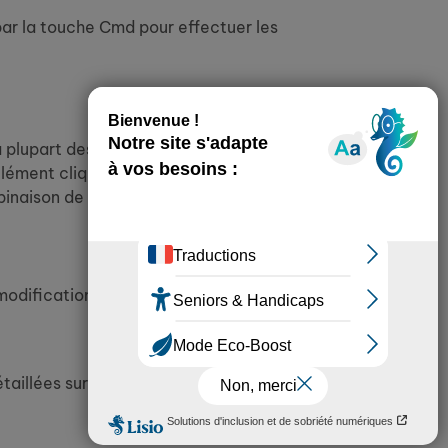
par la touche Cmd pour effectuer les
upart des cas, il vous suffit d’utiliser la
lément cliquable dans la page, dans l’ordre
mbinaison de touches Maj + Tabulation.
la modification des contrastes peut
étaillées sur cette page.