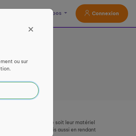
Magazine
À propos
Connexion
lité
ement ou sur
tion.
outes et tous, quelque soit leur matériel
ux d’accessibilité, mais aussi en rendant