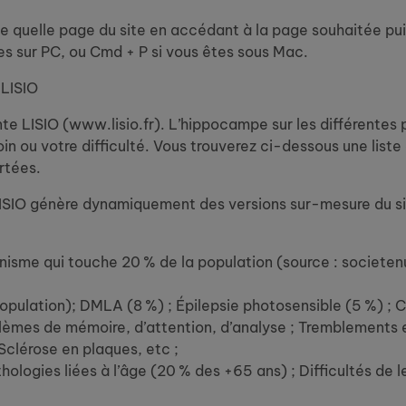
rte quelle page du site en accédant à la page souhaitée pu
tes sur PC, ou Cmd + P si vous êtes sous Mac.
 LISIO
ante LISIO (www.lisio.fr). L’hippocampe sur les différente
soin ou votre difficulté. Vous trouverez ci-dessous une lis
rtées.
il LISIO génère dynamiquement des versions sur-mesure du 
onisme qui touche 20 % de la population (source : societe
opulation); DMLA (8 %) ; Épilepsie photosensible (5 %) ; Ca
oblèmes de mémoire, d’attention, d’analyse ; Tremblements 
 Sclérose en plaques, etc ;
hologies liées à l’âge (20 % des +65 ans) ; Difficultés de l