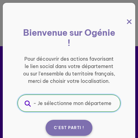
Panneau de gestion des cookies
Bienvenue sur Ogénie
France entière
!
Pour découvrir des actions favorisant
le lien social dans votre département
ou sur l'ensemble du territoire français,
merci de choisir votre localisation.
Je cherche des activités à
proximité
C'EST PARTI !
Accédez à une large sélection d'activités organisées