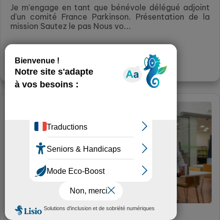
Je m'engage en tant que bénévole délégué adjoint
d'un comité France Parkinson. Présentation de la
mission Sautez le pas Nous vo...
Plus d’infos
Informatique et accès aux droits
FRANCE SERVICES CADILLAC