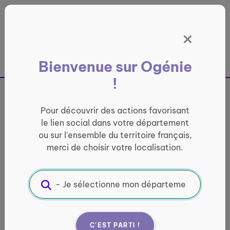
Panneau de gestion des cookies
France entière
Bienvenue sur Ogénie
!
Pour découvrir des actions favorisant
Foire aux questions
le lien social dans votre département
ou sur l'ensemble du territoire français,
merci de choisir votre localisation.
Retrouvez ici l’ensemble des questions
fréquemment posées.
Si vous ne trouvez pas la réponse à votre
question, n’hésitez pas à
nous contacter
!
C'EST PARTI !