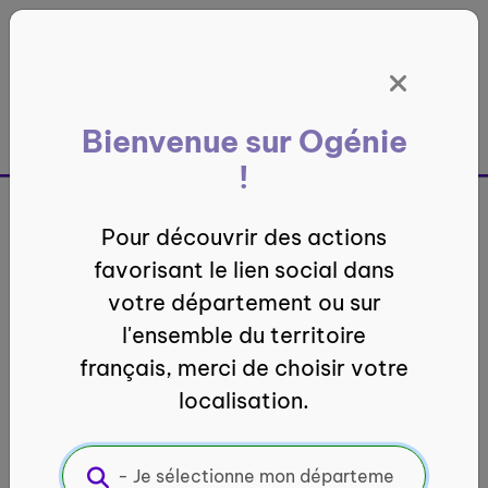
Panneau de gestion des cookies
Bienvenue sur Ogénie
France entière
!
Pour découvrir des actions
Dans les coulisses du Défi
favorisant le lien social dans
Ogénie : le parcours
votre département ou sur
gagnant du Relais Amical
l'ensemble du territoire
Azuréen
français, merci de choisir votre
localisation.
Posté le 5 novembre 2024
par L’équipe Ogénie
Dans le cadre du Défi Ogénie 2024, le