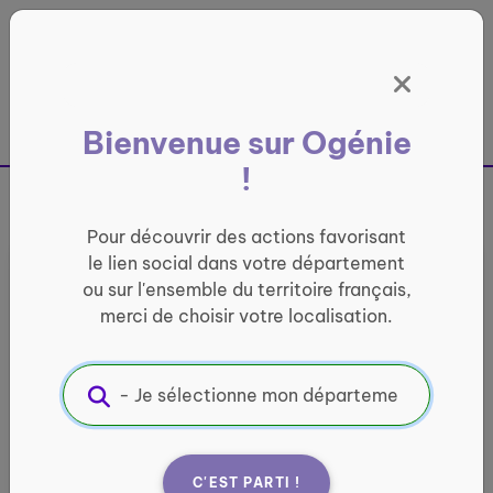
Panneau de gestion des cookies
France entière
Bienvenue sur Ogénie
!
Pour découvrir des actions favorisant
Vous n’avez pas reçu
le lien social dans votre département
ou sur l'ensemble du territoire français,
d’email de confirmation
merci de choisir votre localisation.
?
C'EST PARTI !