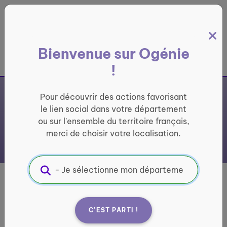
Panneau de gestion des cookies
Bienvenue sur Ogénie
France entière
!
Pour découvrir des actions favorisant
le lien social dans votre département
ou sur l'ensemble du territoire français,
merci de choisir votre localisation.
Association
Santé et Action
Sociale
C'EST PARTI !