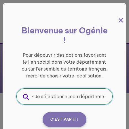
Panneau de gestion des cookies
Bienvenue sur Ogénie
France entière
!
Pour découvrir des actions favorisant
le lien social dans votre département
ou sur l'ensemble du territoire français,
merci de choisir votre localisation.
CLUB DE
L'AMITIE DE
MONTDOUMERC
C'EST PARTI !