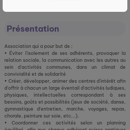
Naucelle
Présentation
Association qui a pour but de :
• Éviter l'isolement de ses adhérents, provoquer la
relation sociale, la communication avec les autres au
sein d'activités communes, dans un climat de
convivialité et de solidarité
• Créer, développer, animer des centres d'intérêt afin
d'offrir à chacun un large éventail d'activités ludiques,
physiques, intellectuelles correspondant à ses
besoins, goûts et possibilités (jeux de société, danse,
gymnastique d'entretien, marche, voyages, repas,
chorale, peinture sur soie, etc...).
• Coordonner ces activités selon un planning
équilibré, afin que chaque adhérent puisse pratiquer