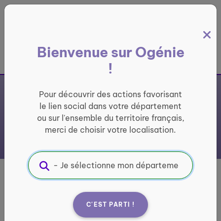
Panneau de gestion des cookies
Bienvenue sur Ogénie
France entière
!
Pour découvrir des actions favorisant
le lien social dans votre département
ou sur l'ensemble du territoire français,
merci de choisir votre localisation.
Générations
Mouvement -
Club de
C'EST PARTI !