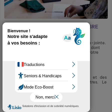
JEUX DE MÉMOIRE SCRABBLE LIBRE
SEVRAN-SÉNIORS
Voir guide des animations séniors en pièce-jointe.
Pour tous renseignements complémentaires dont
vous pourriez avoir besoin, nous sommes à votre
disposition du mardi au vendredi.
93270 sevran
Gratuit
Jouer entraîne une stimulation cérébrale et des
échanges favorisant l'ouverture aux autres. Le
scrabble permet : de cultiver la...
Plus d’infos