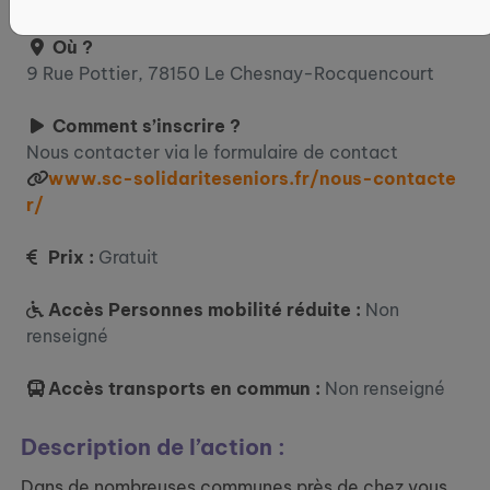
Où ?
9 Rue Pottier, 78150 Le Chesnay-Rocquencourt
Comment s’inscrire ?
Nous contacter via le formulaire de contact
www.sc-solidariteseniors.fr/nous-contacte
r/
Prix :
Gratuit
Accès Personnes mobilité réduite :
Non
renseigné
Accès transports en commun :
Non renseigné
Description de l’action :
Dans de nombreuses communes près de chez vous,