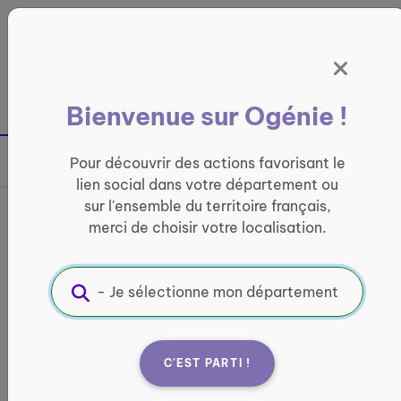
Panneau de gestion des cookies
France entière
Bienvenue sur Ogénie !
Retour à la page précédente
Pour découvrir des actions favorisant le
Partager sur
lien social dans votre département ou
sur l'ensemble du territoire français,
Activités organisées par
merci de choisir votre localisation.
des jeunes en service
civique
CONVIVIALITÉ
C'EST PARTI !
Informations pratiques :