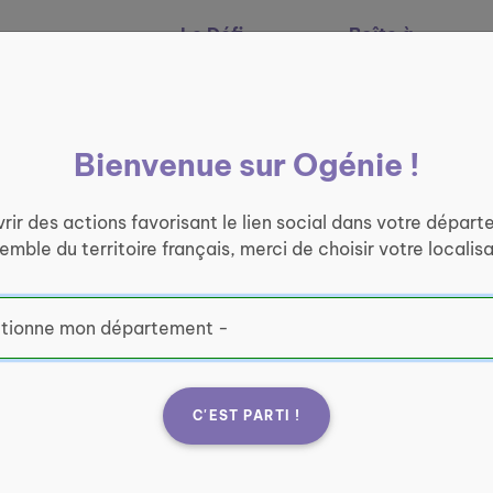
Le Défi
Boîte à
Nos services
Ogénie
outils
Bienvenue sur Ogénie !
rir des actions favorisant le lien social dans votre départ
semble du territoire français, merci de choisir votre localisa
C'EST PARTI !
e Matoury
Fran