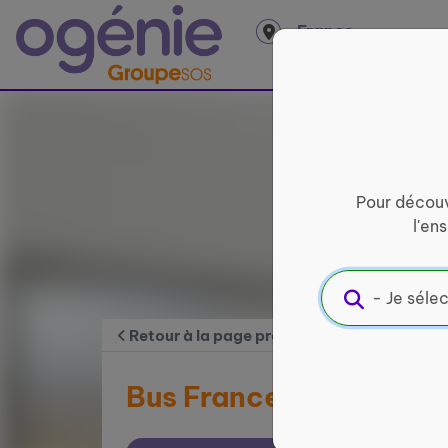
Panneau de gestion des cookies
France
entière
Pour découv
l'en
Retour à la page précédente
Bus France services d