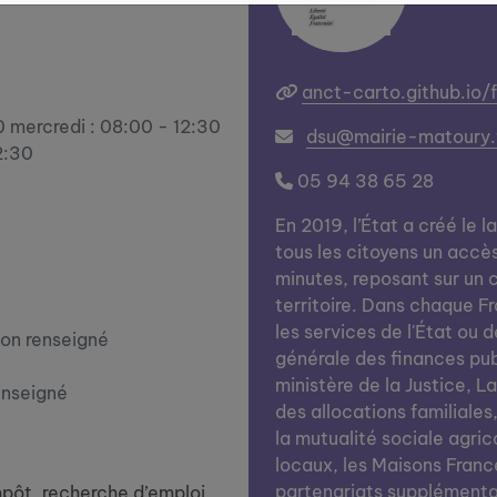
anct-carto.github.io/
0 mercredi : 08:00 - 12:30
dsu@mairie-matoury.
2:30
05 94 38 65 28
En 2019, l’État a créé le l
tous les citoyens un accè
minutes, reposant sur un c
territoire. Dans chaque Fra
les services de l'État ou d
on renseigné
générale des finances publi
ministère de la Justice, L
enseigné
des allocations familiales
la mutualité sociale agrico
locaux, les Maisons Franc
partenariats supplémentai
impôt, recherche d’emploi,