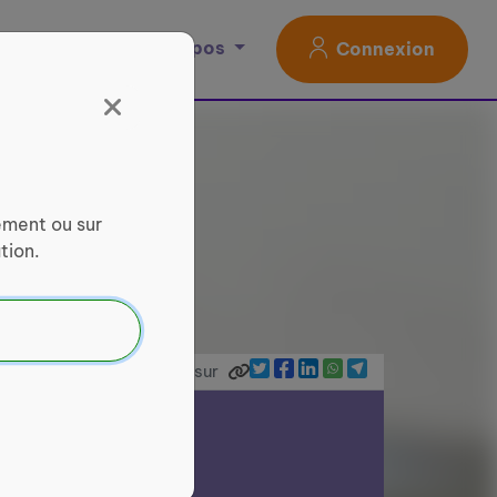
Magazine
À propos
Connexion
ement ou sur
tion.
Partager sur
ce Services