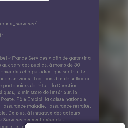
france_services/
fr
abel « France Services » afin de garantir à
s aux services publics, à moins de 30
ahier des charges identique sur tout le
nce services, il est possible de solliciter
e partenaires de l'État : la Direction
ques, le ministère de l'Intérieur, le
a Poste, Pôle Emploi, la caisse nationale
, l'assurance maladie, l'assurance retraite,
le. De plus, à l’initiative des acteurs
e Services peuvent créer des
res et être des lieux de vie grâce à des