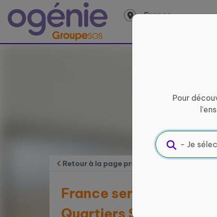
Panneau de gestion des cookies
France
entière
Pour découv
l'en
Retour à la page précédente
France services Centre
Quartiers Sud du Mans