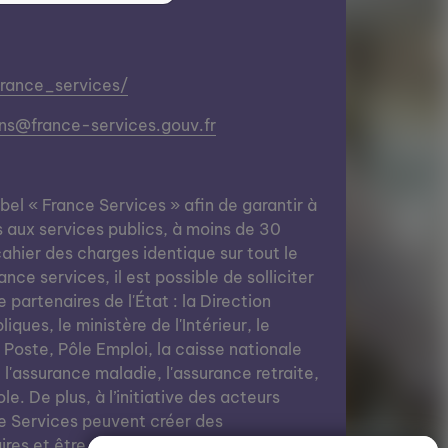
france_services/
ns@france-services.gouv.fr
abel « France Services » afin de garantir à
s aux services publics, à moins de 30
ahier des charges identique sur tout le
nce services, il est possible de solliciter
e partenaires de l'État : la Direction
ques, le ministère de l'Intérieur, le
a Poste, Pôle Emploi, la caisse nationale
, l'assurance maladie, l'assurance retraite,
le. De plus, à l’initiative des acteurs
e Services peuvent créer des
res et être des lieux de vie grâce à des