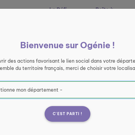
Le Défi
Boîte à
Nos services
Ogénie
outils
Bienvenue sur Ogénie !
rir des actions favorisant le lien social dans votre départ
semble du territoire français, merci de choisir votre localisa
C'EST PARTI !
 social des
Fran