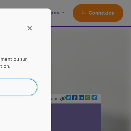
Magazine
À propos
Connexion
ement ou sur
tion.
Partager sur
ce Services