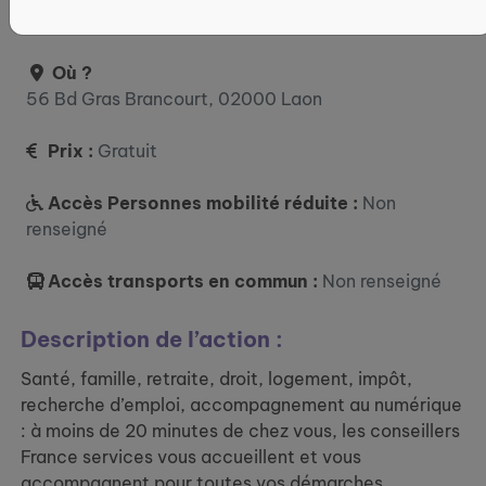
vendredi : 09:00 - 12:00
Où ?
56 Bd Gras Brancourt, 02000 Laon
Prix :
Gratuit
Accès Personnes mobilité réduite :
Non
renseigné
Accès transports en commun :
Non renseigné
Description de l’action :
Santé, famille, retraite, droit, logement, impôt,
recherche d’emploi, accompagnement au numérique
: à moins de 20 minutes de chez vous, les conseillers
France services vous accueillent et vous
accompagnent pour toutes vos démarches