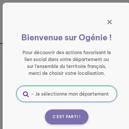
Panneau de gestion des cookies
France entière
Bienvenue sur Ogénie !
Retour à la page précédente
Pour découvrir des actions favorisant le
Partager sur
lien social dans votre département ou
sur l'ensemble du territoire français,
France services CIJ de Laon
merci de choisir votre localisation.
INFORMATIQUE ET ACCÈS AUX DROITS
Informations pratiques :
Quand ?
C'EST PARTI !
lundi : 09:00 - 17:00 mardi : 09:00 - 17:00
mercredi : 09:00 - 17:00 jeudi : 09:00 - 17:00