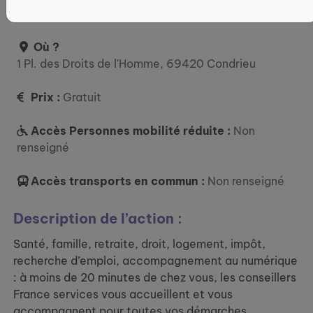
13:30 - 17:00 vendredi : 13:30 - 16:30
Où ?
1 Pl. des Droits de l'Homme, 69420 Condrieu
Prix :
Gratuit
Accès Personnes mobilité réduite :
Non
renseigné
Accès transports en commun :
Non renseigné
Description de l’action :
Santé, famille, retraite, droit, logement, impôt,
recherche d’emploi, accompagnement au numérique
: à moins de 20 minutes de chez vous, les conseillers
France services vous accueillent et vous
accompagnent pour toutes vos démarches