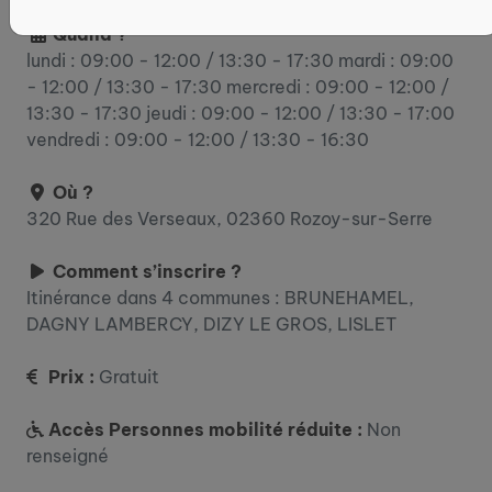
Quand ?
lundi : 09:00 - 12:00 / 13:30 - 17:30 mardi : 09:00
- 12:00 / 13:30 - 17:30 mercredi : 09:00 - 12:00 /
13:30 - 17:30 jeudi : 09:00 - 12:00 / 13:30 - 17:00
vendredi : 09:00 - 12:00 / 13:30 - 16:30
Où ?
320 Rue des Verseaux, 02360 Rozoy-sur-Serre
Comment s’inscrire ?
Itinérance dans 4 communes : BRUNEHAMEL,
DAGNY LAMBERCY, DIZY LE GROS, LISLET
Prix :
Gratuit
Accès Personnes mobilité réduite :
Non
renseigné