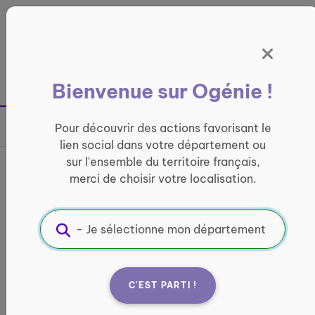
Panneau de gestion des cookies
France entière
Bienvenue sur Ogénie !
Retour à la page précédente
Pour découvrir des actions favorisant le
Partager sur
lien social dans votre département ou
sur l'ensemble du territoire français,
France services de la
merci de choisir votre localisation.
Communauté de communes
des Portes de la Thiérache
INFORMATIQUE ET ACCÈS AUX DROITS
C'EST PARTI !
Informations pratiques :