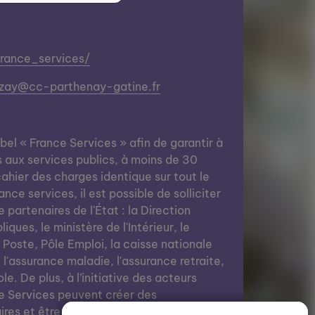
france_services/
ezay@cc-parthenay-gatine.fr
abel « France Services » afin de garantir à
s aux services publics, à moins de 30
ahier des charges identique sur tout le
nce services, il est possible de solliciter
e partenaires de l'État : la Direction
ques, le ministère de l'Intérieur, le
a Poste, Pôle Emploi, la caisse nationale
, l'assurance maladie, l'assurance retraite,
le. De plus, à l’initiative des acteurs
e Services peuvent créer des
res et être des lieux de vie grâce à des