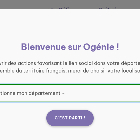
Le Défi
Boîte à
Nos services
Ogénie
outils
Bienvenue sur Ogénie !
rir des actions favorisant le lien social dans votre départ
semble du territoire français, merci de choisir votre localisa
C'EST PARTI !
énezay
Fran