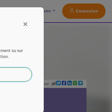
Magazine
À propos
Connexion
ement ou sur
tion.
Partager sur
ce Services