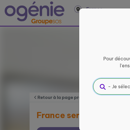
Panneau de gestion des cookies
France
entière
Pour découv
l'en
Retour à la page précédente
France services de Th