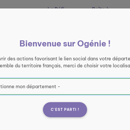
Le Défi
Boîte à
Nos services
Ogénie
outils
Bienvenue sur Ogénie !
rir des actions favorisant le lien social dans votre départ
semble du territoire français, merci de choisir votre localisa
C'EST PARTI !
te de
Fran