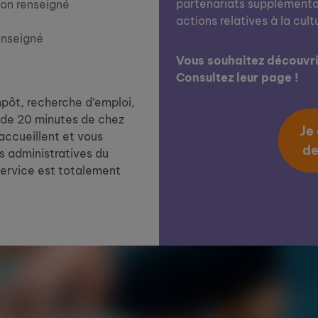
partenariats supplémentai
on renseigné
actions relatives à la cult
enseigné
Vous souhaitez découvrir
Consultez leur page !
impôt, recherche d’emploi,
de 20 minutes de chez
Je
 accueillent et vous
de
 administratives du
service est totalement