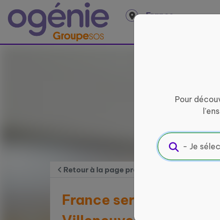
Panneau de gestion des cookies
France
entière
Pour découv
l'en
Retour à la page précédente
France services La Pos