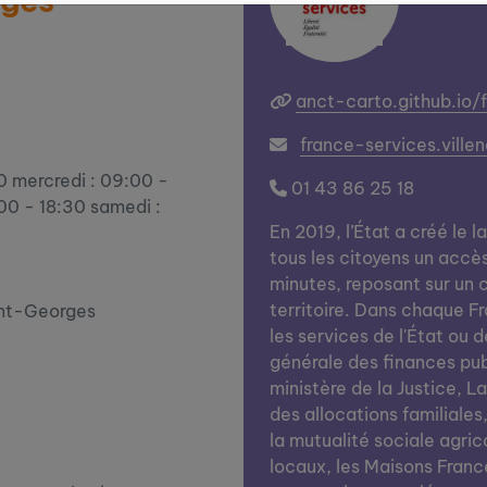
rges
anct-carto.github.io/
france-services.vill
30 mercredi : 09:00 -
01 43 86 25 18
:00 - 18:30 samedi :
En 2019, l’État a créé le l
tous les citoyens un accè
minutes, reposant sur un c
territoire. Dans chaque Fra
int-Georges
les services de l'État ou d
générale des finances publi
ministère de la Justice, L
des allocations familiales
la mutualité sociale agrico
locaux, les Maisons Franc