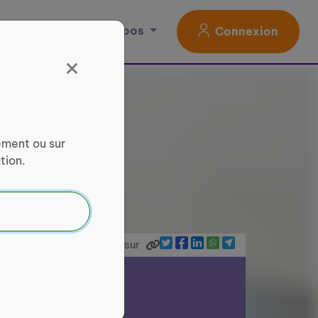
Magazine
À propos
Connexion
ement ou sur
tion.
Partager sur
ce Services