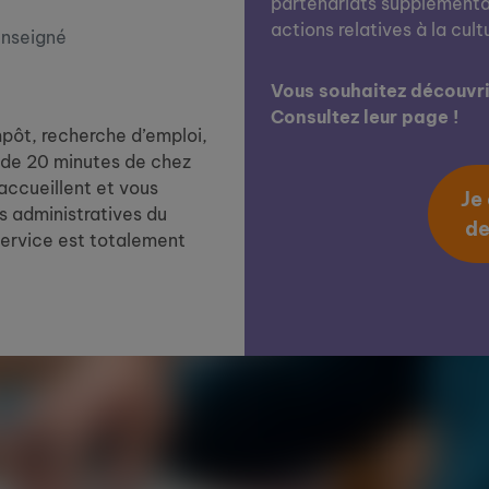
partenariats supplémentai
actions relatives à la cult
enseigné
Vous souhaitez découvrir
Consultez leur page !
impôt, recherche d’emploi,
de 20 minutes de chez
 accueillent et vous
Je
 administratives du
de
service est totalement