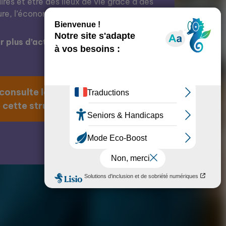
res et être des lieux de vie grâce à des
ure, l’économie, l’éducation, etc.
 plus d’actions de cette structure ?
 consulte la page
 cette structure