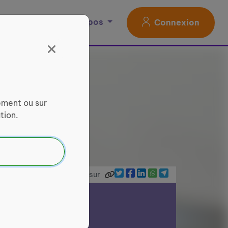
Magazine
À propos
Connexion
ement ou sur
tion.
Partager sur
ce Services