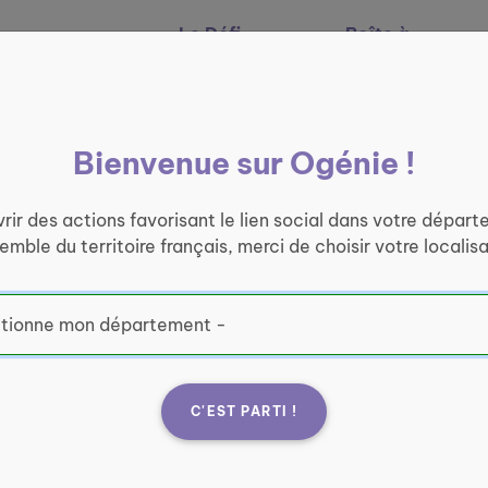
Le Défi
Boîte à
Nos services
Ogénie
outils
Bienvenue sur Ogénie !
rir des actions favorisant le lien social dans votre départ
semble du territoire français, merci de choisir votre localisa
C'EST PARTI !
on
Fran