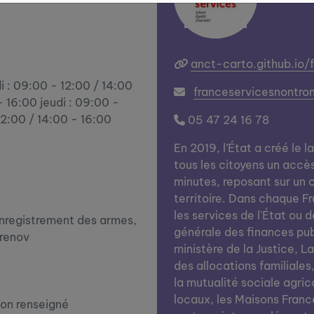
anct-carto.github.io/
i : 09:00 - 12:00 / 14:00
franceservicesnontr
- 16:00 jeudi : 09:00 -
12:00 / 14:00 - 16:00
05 47 24 16 78
En 2019, l’État a créé le l
tous les citoyens un accè
0
minutes, reposant sur un c
territoire. Dans chaque Fra
les services de l'État ou d
enregistrement des armes,
générale des finances publi
renov
ministère de la Justice, L
des allocations familiales
la mutualité sociale agrico
locaux, les Maisons Franc
on renseigné