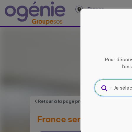
Panneau de gestion des cookies
France
entière
Pour découv
l'en
Retour à la page précédente
France services Nontr