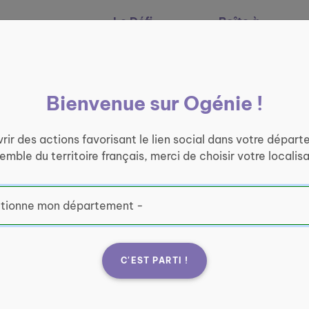
Le Défi
Boîte à
Nos services
Ogénie
outils
Bienvenue sur Ogénie !
rir des actions favorisant le lien social dans votre départ
semble du territoire français, merci de choisir votre localisa
C'EST PARTI !
er - Antenne
Fran