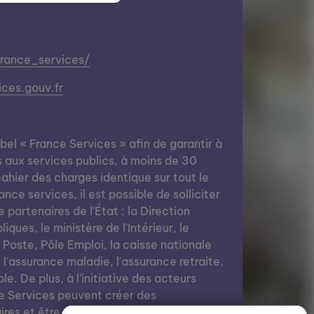
france_services/
ces.gouv.fr
abel « France Services » afin de garantir à
s aux services publics, à moins de 30
ahier des charges identique sur tout le
nce services, il est possible de solliciter
e partenaires de l'État : la Direction
ques, le ministère de l'Intérieur, le
a Poste, Pôle Emploi, la caisse nationale
, l'assurance maladie, l'assurance retraite,
le. De plus, à l’initiative des acteurs
e Services peuvent créer des
res et être des lieux de vie grâce à des