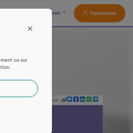
Magazine
À propos
Connexion
ement ou sur
tion.
Partager sur
ce Services