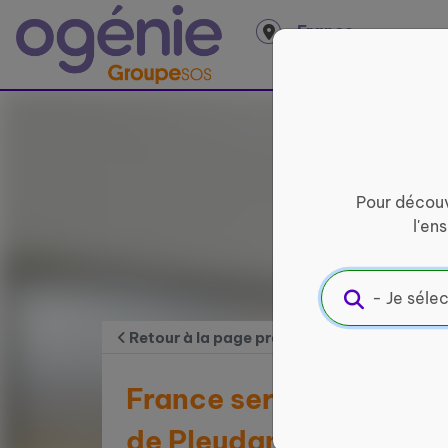
Panneau de gestion des cookies
France
entière
Pour découv
l'en
Retour à la page précédente
France services Trégui
de Pleudaniel