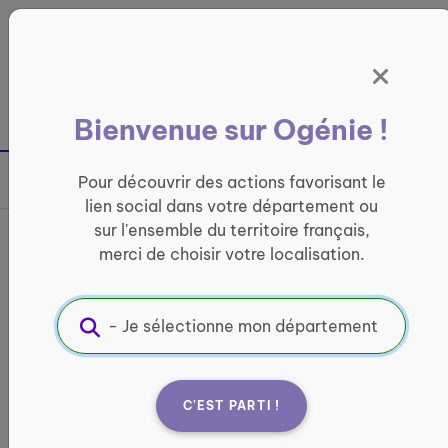
Panneau de gestion des cookies
France entière
Bienvenue sur Ogénie !
Retour à la page précédente
Pour découvrir des actions favorisant le
Partager sur
lien social dans votre département ou
sur l'ensemble du territoire français,
France services Vermenton
merci de choisir votre localisation.
INFORMATIQUE ET ACCÈS AUX DROITS
Informations pratiques :
Quand ?
C'EST PARTI !
lundi : 15:00 - 18:00 mardi : 08:30 - 12:30 / 15:30 -
18:00 mercredi : 08:30 - 12:30 / 15:30 - 18:00 jeudi