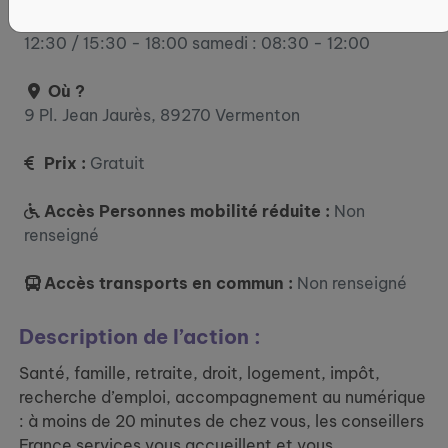
: 08:30 - 12:30 / 15:30 - 18:00 vendredi : 08:30 -
12:30 / 15:30 - 18:00 samedi : 08:30 - 12:00
Où ?
9 Pl. Jean Jaurès, 89270 Vermenton
Prix :
Gratuit
Accès Personnes mobilité réduite :
Non
renseigné
Accès transports en commun :
Non renseigné
Description de l’action :
Santé, famille, retraite, droit, logement, impôt,
recherche d’emploi, accompagnement au numérique
: à moins de 20 minutes de chez vous, les conseillers
France services vous accueillent et vous