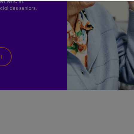
olement, et
cial des seniors.
nt