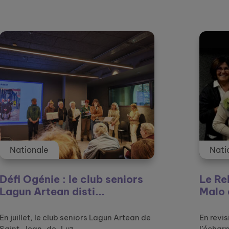
tualités et témoignages
Nationale
Le Relais amical de Saint-
Malo décroche le 1er p...
En revisitant une œuvre d’art, Le Jeu de
l’écharpe, d’Agathon ...