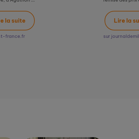
Lire la suite
L
sur journaldemillau.fr
sur jou