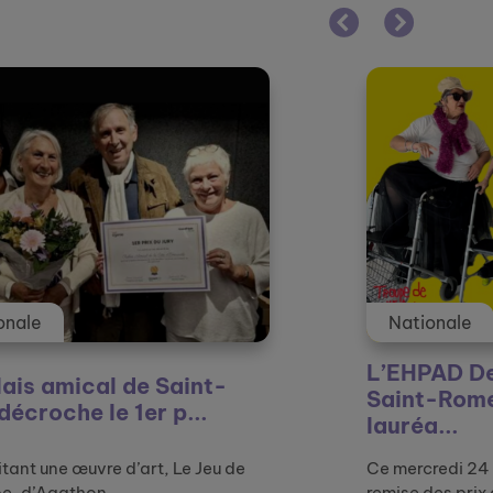
Nationale
Nat
L’EHPAD Denis Affre de
L'EH
Saint-Rome-de-Tarn
Tarn 
lauréa...
Ce mercredi 24 septembre avait lieu la
Au mois
remise des prix de la d...
partic