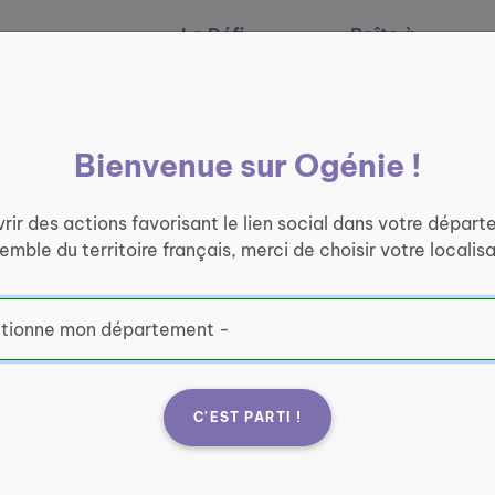
Le Défi
Boîte à
Nos services
Ogénie
outils
Bienvenue sur Ogénie !
rir des actions favorisant le lien social dans votre départ
semble du territoire français, merci de choisir votre localisa
e lien
C'EST PARTI !
te ogenie.fr vous
ous, d'être