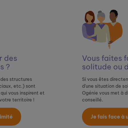
 ​
des
Vous faites f
s ?
solitude ou 
des structures
Si vous êtes directe
iaux, etc.) sont
d’une situation de so
qui vous inspirent et
Ogénie vous met à di
otre territoire !
conseillé.
mité​
Je fais face à