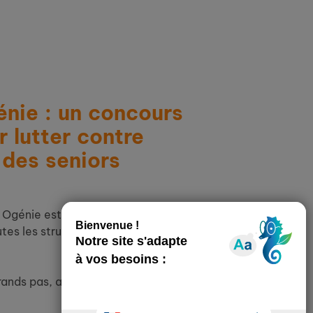
énie : un concours
r lutter contre
 des seniors
 Ogénie est un concours national créatif
tes les structures engagées pour le lien
ands pas, alors restez à l’écoute et