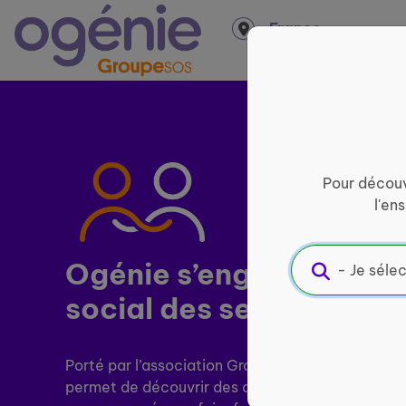
Panneau de gestion des cookies
France
entière
Pour découv
l'en
Ogénie s’engage pour ​
l
social des seniors
Porté par l’association Groupe SOS Seniors, le si
permet de découvrir des activités près de chez v