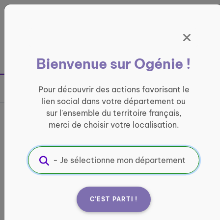
Panneau de gestion des cookies
France entière
Bienvenue sur Ogénie !
Retour à la page précédente
Pour découvrir des actions favorisant le
Partager sur
lien social dans votre département ou
sur l'ensemble du territoire français,
Accompagnement à l'accès
merci de choisir votre localisation.
au numérique - quartier
Solazur
INFORMATIQUE ET ACCÈS AUX DROITS
C'EST PARTI !
Informations pratiques :