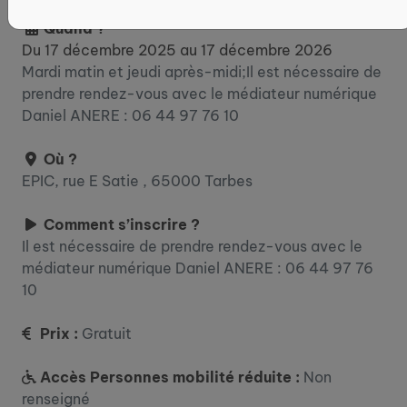
Quand ?
Du 17 décembre 2025 au 17 décembre 2026
Mardi matin et jeudi après-midi;Il est nécessaire de
prendre rendez-vous avec le médiateur numérique
Daniel ANERE : 06 44 97 76 10
Où ?
EPIC, rue E Satie , 65000 Tarbes
Comment s’inscrire ?
Il est nécessaire de prendre rendez-vous avec le
médiateur numérique Daniel ANERE : 06 44 97 76
10
Prix :
Gratuit
Accès Personnes mobilité réduite :
Non
renseigné