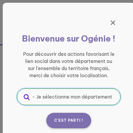
Panneau de gestion des cookies
France entière
Bienvenue sur Ogénie !
Retour à la page précédente
Pour découvrir des actions favorisant le
Partager sur
lien social dans votre département ou
sur l'ensemble du territoire français,
Activités adaptées
merci de choisir votre localisation.
ACTIVITÉ PHYSIQUE
Informations pratiques :
Où ?
C'EST PARTI !
65000 Tarbes