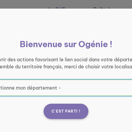
Le Défi
Boîte à
Nos services
Ogénie
outils
Bienvenue sur Ogénie !
rir des actions favorisant le lien social dans votre départ
semble du territoire français, merci de choisir votre localisa
C'EST PARTI !
Fran