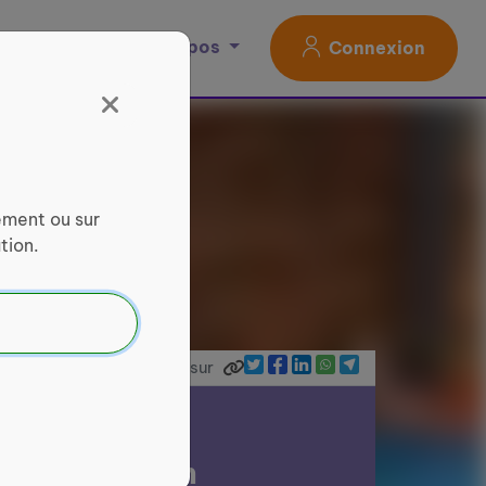
Magazine
À propos
Connexion
ement ou sur
tion.
Partager sur
ce Parkinson