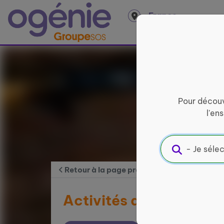
Panneau de gestion des cookies
France
entière
Pour découv
l'en
Retour à la page précédente
Activités adaptées