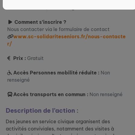
Où ?
2 Rue du Coteau, 35230 Orgères
Comment s’inscrire ?
Nous contacter via le formulaire de contact
www.sc-solidariteseniors.fr/nous-contacte
r/
Prix :
Gratuit
Accès Personnes mobilité réduite :
Non
renseigné
Accès transports en commun :
Non renseigné
Description de l’action :
Des jeunes en service civique organisent des
activités conviviales, notamment des visites à