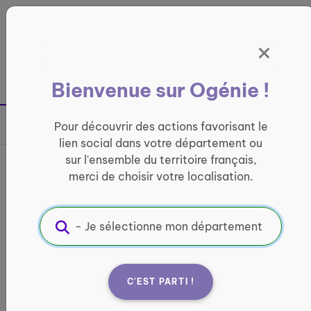
Panneau de gestion des cookies
France entière
Bienvenue sur Ogénie !
Retour à la page précédente
Pour découvrir des actions favorisant le
Partager sur
lien social dans votre département ou
sur l'ensemble du territoire français,
Activités organisées au
merci de choisir votre localisation.
CCAS près de chez vous
CONVIVIALITÉ
Informations pratiques :
C'EST PARTI !