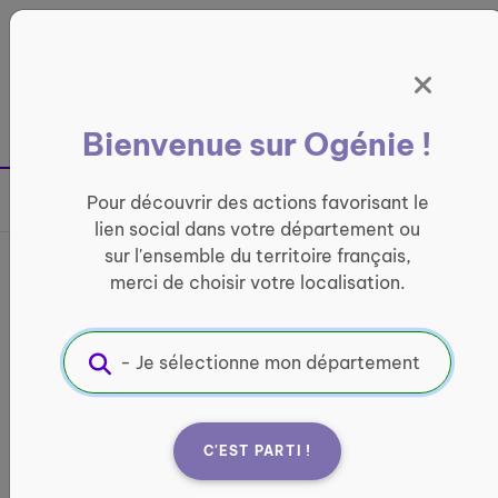
Panneau de gestion des cookies
France entière
Bienvenue sur Ogénie !
Retour à la page précédente
Pour découvrir des actions favorisant le
Partager sur
lien social dans votre département ou
sur l'ensemble du territoire français,
Activités organisées au
merci de choisir votre localisation.
CCAS près de chez vous
CONVIVIALITÉ
Informations pratiques :
C'EST PARTI !