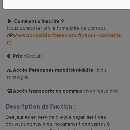
Où ?
12 Rte de Bousbecque, 59126 Linselles
Comment s’inscrire ?
Nous contacter via le formulaire de contact
www.sc-solidariteseniors.fr/nous-contacte
r/
Prix :
Gratuit
Accès Personnes mobilité réduite :
Non
renseigné
Accès transports en commun :
Non renseigné
Description de l’action :
Des jeunes en service civique organisent des
activités conviviales, notamment des visites à