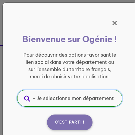
Panneau de gestion des cookies
France entière
Bienvenue sur Ogénie !
Retour à la page précédente
Pour découvrir des actions favorisant le
Partager sur
lien social dans votre département ou
sur l'ensemble du territoire français,
Activités organisées au
merci de choisir votre localisation.
CCAS près de chez vous
CONVIVIALITÉ
Informations pratiques :
C'EST PARTI !