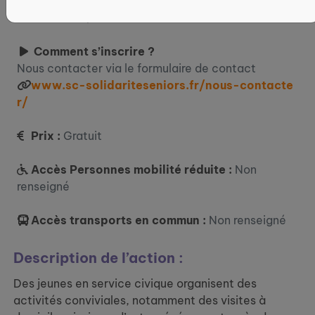
Où ?
Pl. Barthelon, 05200 Embrun
Comment s’inscrire ?
Nous contacter via le formulaire de contact
www.sc-solidariteseniors.fr/nous-contacte
r/
Prix :
Gratuit
Accès Personnes mobilité réduite :
Non
renseigné
Accès transports en commun :
Non renseigné
Description de l’action :
Des jeunes en service civique organisent des
activités conviviales, notamment des visites à