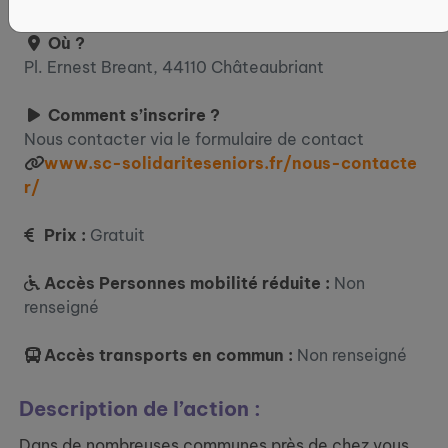
Où ?
Pl. Ernest Breant, 44110 Châteaubriant
Comment s’inscrire ?
Nous contacter via le formulaire de contact
www.sc-solidariteseniors.fr/nous-contacte
r/
Prix :
Gratuit
Accès Personnes mobilité réduite :
Non
renseigné
Accès transports en commun :
Non renseigné
Description de l’action :
Dans de nombreuses communes près de chez vous,