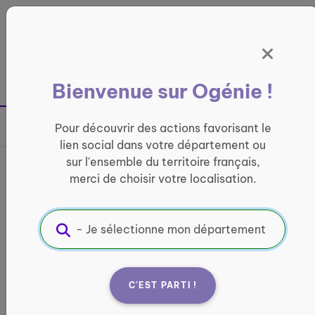
Panneau de gestion des cookies
France entière
Bienvenue sur Ogénie !
Retour à la page précédente
Pour découvrir des actions favorisant le
Partager sur
lien social dans votre département ou
sur l'ensemble du territoire français,
Activités organisées par
merci de choisir votre localisation.
des jeunes en service
civique
CONVIVIALITÉ
C'EST PARTI !
Informations pratiques :