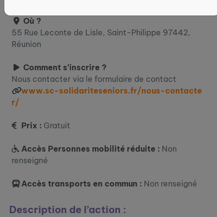
Où ?
55 Rue Leconte de Lisle, Saint-Philippe 97442,
Réunion
Comment s’inscrire ?
Nous contacter via le formulaire de contact
www.sc-solidariteseniors.fr/nous-contacte
r/
Prix :
Gratuit
Accès Personnes mobilité réduite :
Non
renseigné
Accès transports en commun :
Non renseigné
Description de l’action :