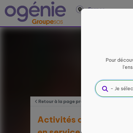
Panneau de gestion des cookies
France
entière
Pour découv
l'en
Retour à la page précédente
Activités organisées p
en service civique