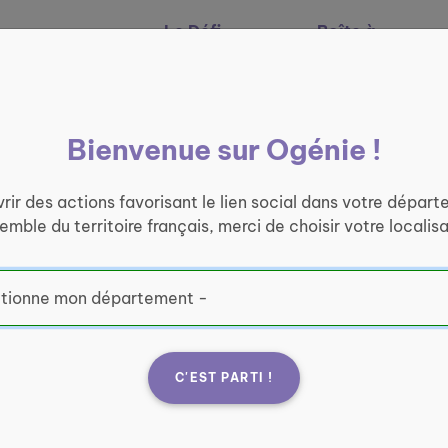
Le Défi
Boîte à
Nos services
Ogénie
outils
Bienvenue sur Ogénie !
rir des actions favorisant le lien social dans votre départ
semble du territoire français, merci de choisir votre localisa
C'EST PARTI !
ar des jeunes
Serv