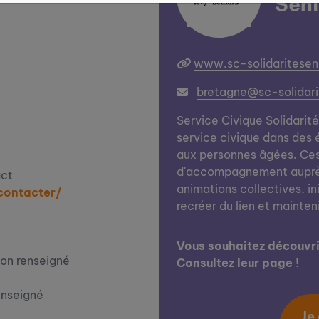
Seni
www.sc-solidariteseni
bretagne@sc-solidarit
Service Civique Solidarit
service civique dans des 
aux personnes âgées. Ces 
d'accompagnement auprès 
act
animations collectives, ini
contacter/
recréer du lien et mainten
Vous souhaitez découvrir
on renseigné
Consultez leur page !
enseigné
Je