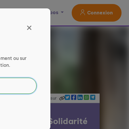
Magazine
À propos
Connexion
ement ou sur
tion.
Partager sur
ice Civique Solidarité