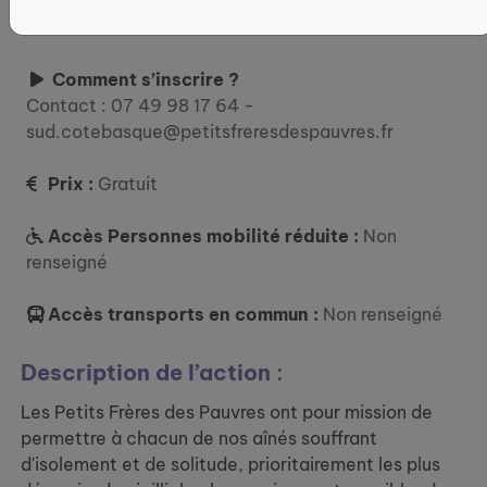
Où ?
64500 Ciboure
Comment s’inscrire ?
Contact : 07 49 98 17 64 -
sud.cotebasque@petitsfreresdespauvres.fr
Prix :
Gratuit
Accès Personnes mobilité réduite :
Non
renseigné
Accès transports en commun :
Non renseigné
Description de l’action :
Les Petits Frères des Pauvres ont pour mission de
permettre à chacun de nos aînés souffrant
d'isolement et de solitude, prioritairement les plus