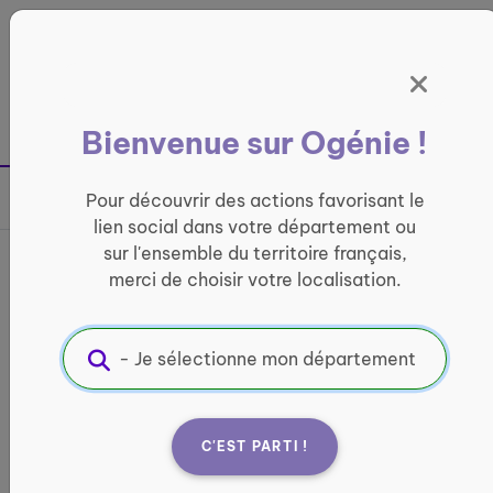
Panneau de gestion des cookies
France entière
Bienvenue sur Ogénie !
Retour à la page précédente
Pour découvrir des actions favorisant le
Partager sur
lien social dans votre département ou
sur l'ensemble du territoire français,
Apporter une présence -
merci de choisir votre localisation.
Ciboure
CONVIVIALITÉ
Informations pratiques :
C'EST PARTI !