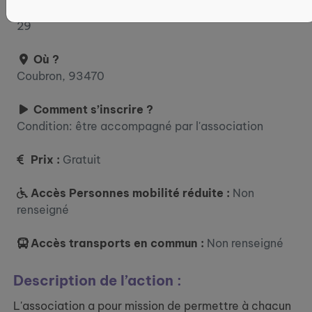
Contactez-nous pour en savoir plus : 07 76 09 03
29
Où ?
Coubron, 93470
Comment s’inscrire ?
Condition: être accompagné par l'association
Prix :
Gratuit
Accès Personnes mobilité réduite :
Non
renseigné
Accès transports en commun :
Non renseigné
Description de l’action :
L'association a pour mission de permettre à chacun