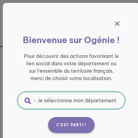
Panneau de gestion des cookies
France entière
Bienvenue sur Ogénie !
Retour à la page précédente
Pour découvrir des actions favorisant le
Partager sur
lien social dans votre département ou
sur l'ensemble du territoire français,
Apporter une présence -
merci de choisir votre localisation.
Coubron
CONVIVIALITÉ
Informations pratiques :
C'EST PARTI !
Quand ?