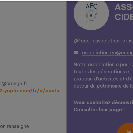
ASS
CID
aec-association-eths
association.ec@orang
Notre association a pour b
toutes les générations et 
pratique d'activités et d'
ec@orange.fr
autour du patrimoine de 
2.yapla.com/fr/a/coutu
Vous souhaitez découvrir
Consultez leur page !
on renseigné
Je