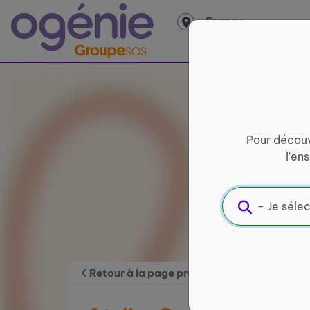
Panneau de gestion des cookies
France
entière
Pour découv
l'en
Retour à la page précédente