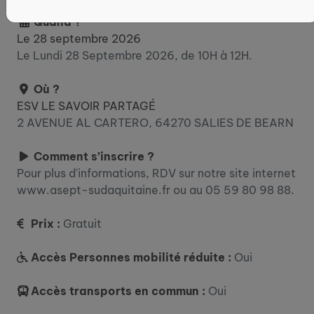
Quand ?
Le 28 septembre 2026
Le Lundi 28 Septembre 2026, de 10H à 12H.
Où ?
ESV LE SAVOIR PARTAGÉ
2 AVENUE AL CARTERO, 64270 SALIES DE BEARN
Comment s’inscrire ?
Pour plus d'informations, RDV sur notre site internet
www.asept-sudaquitaine.fr ou au 05 59 80 98 88.
Prix :
Gratuit
Accès Personnes mobilité réduite :
Oui
Accès transports en commun :
Oui