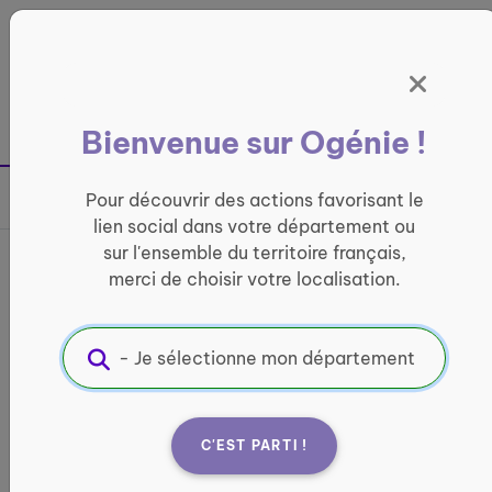
Panneau de gestion des cookies
France entière
Bienvenue sur Ogénie !
Retour à la page précédente
Pour découvrir des actions favorisant le
Partager sur
lien social dans votre département ou
sur l'ensemble du territoire français,
ATELIER GESTES QUI
merci de choisir votre localisation.
SAUVENT - 64 - SALIES DE
BEARN
ATELIERS PRÉVENTION
C'EST PARTI !
Informations pratiques :