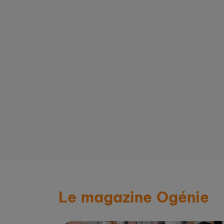
Lire la suite
ment.org
sur saintjeandeluz.fr
Le magazine Ogénie