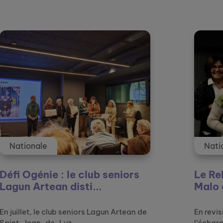
tualités et témoignages
Nationale
niors
Le Relais amical de Saint-
Malo décroche le 1er p...
Artean de
En revisitant une œuvre d’art, Le Jeu de
l’écharpe, d’Agathon ...