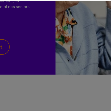
olement, et
cial des seniors.
nt