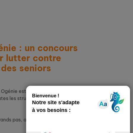
énie : un concours
r lutter contre
 des seniors
 Ogénie est un concours national créatif
tes les structures engagées pour le lien
ands pas, alors restez à l’écoute et