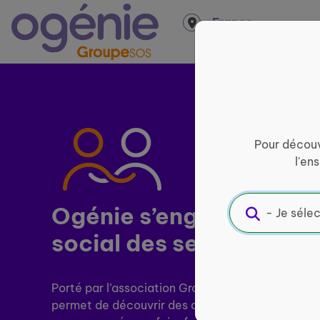
Panneau de gestion des cookies
France
entière
Pour découv
l'en
Ogénie s’engage pour ​
l
social des seniors
Porté par l’association Groupe SOS Seniors, le si
permet de découvrir des activités près de chez v