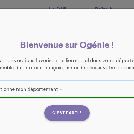
Le Défi
Boîte à
Nos services
Ogénie
outils
Bienvenue sur Ogénie !
rir des actions favorisant le lien social dans votre départ
semble du territoire français, merci de choisir votre localisa
e lien
C'EST PARTI !
te ogenie.fr vous
ous, d'être