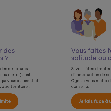
 ​
des
Vous faites f
s ?
solitude ou 
des structures
Si vous êtes directe
iaux, etc.) sont
d’une situation de so
qui vous inspirent et
Ogénie vous met à di
otre territoire !
conseillé.
mité​
Je fais face à