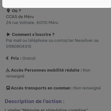
Où ?
CCAS de Méru
24 rue Voltaire, 60110 Méru
Comment s’inscrire ?
Par mail ou téléphone ou contacter Neosilver au
0980804315
Prix :
Gratuit
Accès Personnes mobilité réduite :
Non
renseigné
Accès transports en commun :
Non renseigné
Description de l’action :
L'atelier “Mémoire et stimulation cognitive”,