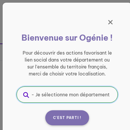
Panneau de gestion des cookies
France entière
Bienvenue sur Ogénie !
Retour à la page précédente
Pour découvrir des actions favorisant le
Partager sur
lien social dans votre département ou
sur l'ensemble du territoire français,
Atelier Mémoire Méru
merci de choisir votre localisation.
ATELIERS PRÉVENTION
Informations pratiques :
Quand ?
C'EST PARTI !
Du 1 octobre au 17 décembre 2026
Les jeudis de 14h à 15h30