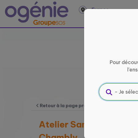
Panneau de gestion des cookies
France
entière
Pour découv
l'en
Retour à la page précédente
Atelier Santé auditive e
Chambly