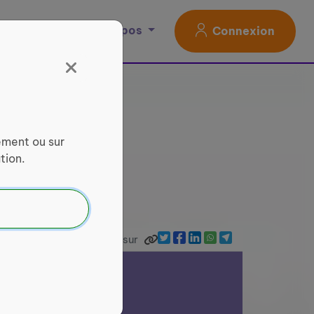
Magazine
À propos
Connexion
ement ou sur
tion.
Partager sur
ilver