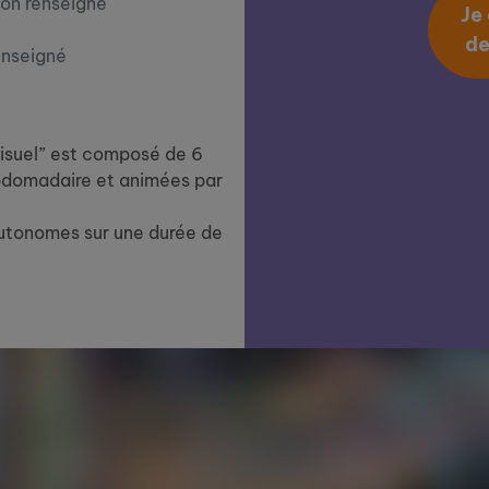
on renseigné
Je
de
enseigné
 visuel” est composé de 6
bdomadaire et animées par
 autonomes sur une durée de