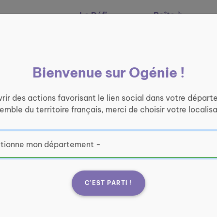
Le Défi
Boîte à
Nos services
Ogénie
outils
Bienvenue sur Ogénie !
rir des actions favorisant le lien social dans votre départ
semble du territoire français, merci de choisir votre localisa
C'EST PARTI !
t visuelle
Neos