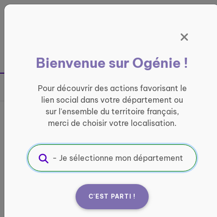
Panneau de gestion des cookies
France entière
Bienvenue sur Ogénie !
Retour à la page précédente
Pour découvrir des actions favorisant le
Partager sur
lien social dans votre département ou
sur l'ensemble du territoire français,
Bibliothèque de FAYCELLES
merci de choisir votre localisation.
LOISIRS ET CULTURE
Informations pratiques :
Où ?
C'EST PARTI !
2 Pl. Gaillarde, 46100 Faycelles