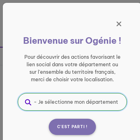
Panneau de gestion des cookies
France entière
Bienvenue sur Ogénie !
Retour à la page précédente
Pour découvrir des actions favorisant le
Partager sur
lien social dans votre département ou
sur l'ensemble du territoire français,
Bibliothèque VERS
merci de choisir votre localisation.
LOISIRS ET CULTURE
Informations pratiques :
Où ?
C'EST PARTI !
Le Bourg, 46090 SAINT-GERY - VERS