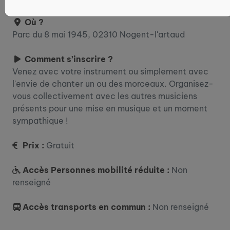
Où ?
Parc du 8 mai 1945, 02310 Nogent-l'artaud
Comment s’inscrire ?
Venez avec votre instrument ou simplement avec
l'envie de chanter un ou des morceaux. Organisez-
vous collectivement avec les autres musiciens
présents pour une mise en musique et un moment
sympathique !
Prix :
Gratuit
Accès Personnes mobilité réduite :
Non
renseigné
Accès transports en commun :
Non renseigné