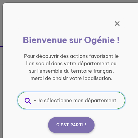
Panneau de gestion des cookies
France entière
Bienvenue sur Ogénie !
Retour à la page précédente
Pour découvrir des actions favorisant le
Partager sur
lien social dans votre département ou
sur l'ensemble du territoire français,
Bœuf sauce Bidule
merci de choisir votre localisation.
LOISIRS ET CULTURE
Informations pratiques :
Quand ?
C'EST PARTI !
Tous les mercredis à 17h30 pour une durée de
1h30/2h