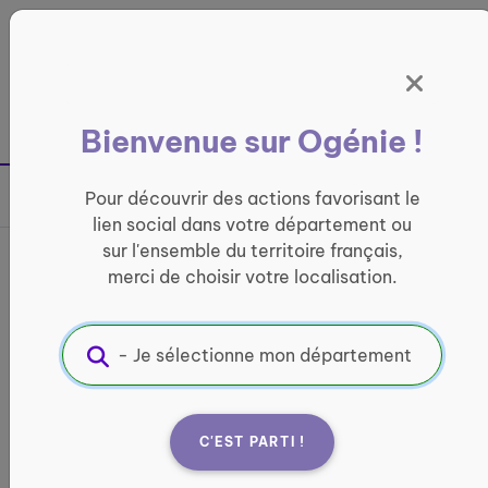
Panneau de gestion des cookies
France entière
Bienvenue sur Ogénie !
Retour à la page précédente
Pour découvrir des actions favorisant le
Partager sur
lien social dans votre département ou
sur l'ensemble du territoire français,
Broderie numérique sur
merci de choisir votre localisation.
textile
LOISIRS ET CULTURE
Informations pratiques :
C'EST PARTI !
Quand ?