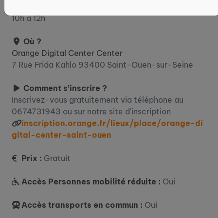
Le 16 avril 2027
10h à 12h
Où ?
Orange Digital Center Center
7 Rue Frida Kahlo 93400 Saint-Ouen-sur-Seine
Comment s’inscrire ?
Inscrivez-vous gratuitement via téléphone au
0674731943 ou sur notre site d'inscription
inscription.orange.fr/lieux/place/orange-di
gital-center-saint-ouen
Prix :
Gratuit
Accès Personnes mobilité réduite :
Oui
Accès transports en commun :
Oui