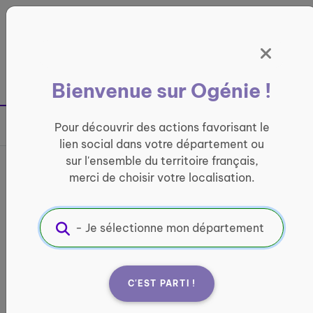
Panneau de gestion des cookies
France entière
Bienvenue sur Ogénie !
Retour à la page précédente
Pour découvrir des actions favorisant le
Partager sur
lien social dans votre département ou
sur l'ensemble du territoire français,
Bus France services
merci de choisir votre localisation.
CyberCantal
INFORMATIQUE ET ACCÈS AUX DROITS
Informations pratiques :
C'EST PARTI !
Quand ?