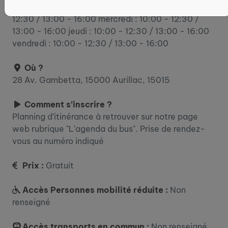
lundi : 10:00 - 12:30 / 13:00 - 16:00 mardi : 10:00 -
12:30 / 13:00 - 16:00 mercredi : 10:00 - 12:30 /
13:00 - 16:00 jeudi : 10:00 - 12:30 / 13:00 - 16:00
vendredi : 10:00 - 12:30 / 13:00 - 16:00
Où ?
28 Av. Gambetta, 15000 Aurillac, 15015
Comment s’inscrire ?
Planning d’itinérance à retrouver sur notre page
web rubrique "L’agenda du bus". Prise de rendez-
vous au numéro indiqué
Prix :
Gratuit
Accès Personnes mobilité réduite :
Non
renseigné
Accès transports en commun :
Non renseigné