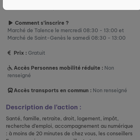
Où ?
221 Av. de Thouars, 33400 Talence
Comment s’inscrire ?
Marché de Talence le mercredi 08:30 - 13:00 et
Marché de Saint-Genès le samedi 08:30 - 13:00
Prix :
Gratuit
Accès Personnes mobilité réduite :
Non
renseigné
Accès transports en commun :
Non renseigné
Description de l’action :
Santé, famille, retraite, droit, logement, impôt,
recherche d’emploi, accompagnement au numérique
: à moins de 20 minutes de chez vous, les conseillers