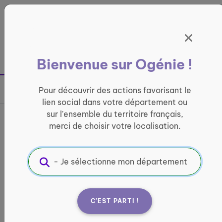
Panneau de gestion des cookies
France entière
Bienvenue sur Ogénie !
Retour à la page précédente
Pour découvrir des actions favorisant le
Partager sur
lien social dans votre département ou
sur l'ensemble du territoire français,
Bus France services de
merci de choisir votre localisation.
Talence
INFORMATIQUE ET ACCÈS AUX DROITS
Informations pratiques :
C'EST PARTI !