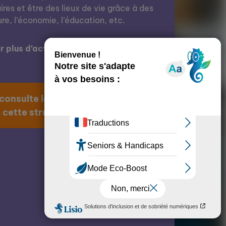
res et être des lieux de vie grâce à des
ure, l’économie, l’éducation, etc.
 plus d’actions de cette structure ?
 consulte la page
 cette structure