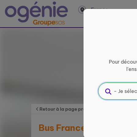
Panneau de gestion des cookies
France
entière
Pour découv
l'en
Retour à la page précédente
Bus France services de