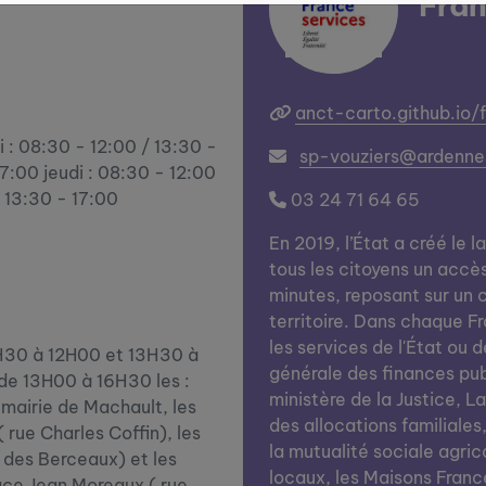
Fran
anct-carto.github.io/
i : 08:30 - 12:00 / 13:30 -
sp-vouziers@ardennes
7:00 jeudi : 08:30 - 12:00
/ 13:30 - 17:00
03 24 71 64 65
En 2019, l’État a créé le l
tous les citoyens un accè
minutes, reposant sur un c
territoire. Dans chaque Fra
les services de l'État ou d
8H30 à 12H00 et 13H30 à
générale des finances publi
de 13H00 à 16H30 les :
ministère de la Justice, L
a mairie de Machault, les
des allocations familiales
 rue Charles Coffin), les
la mutualité sociale agrico
 des Berceaux) et les
locaux, les Maisons Franc
pace Jean Moreaux ( rue