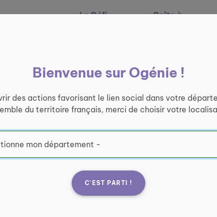
Le Défi
Boîte à
Nos services
Ogénie
outils
Bienvenue sur Ogénie !
rir des actions favorisant le lien social dans votre départ
semble du territoire français, merci de choisir votre localisa
C'EST PARTI !
 Vouziers