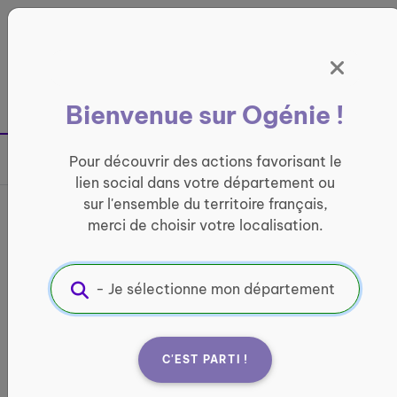
Panneau de gestion des cookies
France entière
Bienvenue sur Ogénie !
Retour à la page précédente
Pour découvrir des actions favorisant le
Partager sur
lien social dans votre département ou
sur l'ensemble du territoire français,
Bus France services
merci de choisir votre localisation.
Espaces numériques de
Normandie - Le Havre
INFORMATIQUE ET ACCÈS AUX DROITS
C'EST PARTI !
Informations pratiques :