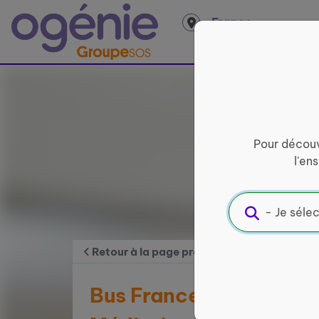
Panneau de gestion des cookies
France
entière
Pour découv
l'en
Retour à la page précédente
Bus France services P