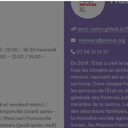
Fran
anct-carto.github.io/
nemours@pimms.org
i : 13:00 - 16:30 mercredi
07 56 21 13 27
:00 - 12:00 / 14:00 -
En 2019, l’État a créé le l
tous les citoyens un accè
minutes, reposant sur un c
territoire. Dans chaque Fra
les services de l'État ou d
générale des finances publi
ministère de la Justice, L
di et vendredi matin) /
des allocations familiales
Amponville (mardi après-
la mutualité sociale agrico
) / Moncourt Fromonville
locaux, les Maisons Franc
Nemours (jeudi après-midi)