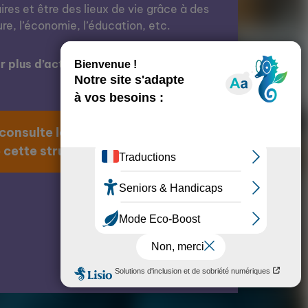
res et être des lieux de vie grâce à des
ure, l’économie, l’éducation, etc.
 plus d’actions de cette structure ?
 consulte la page
 cette structure