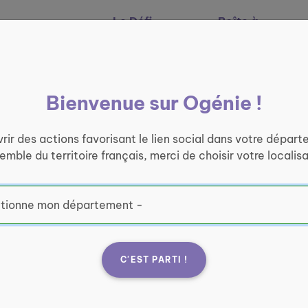
Le Défi
Boîte à
Nos services
Ogénie
outils
Bienvenue sur Ogénie !
rir des actions favorisant le lien social dans votre départ
semble du territoire français, merci de choisir votre localisa
C'EST PARTI !
imms