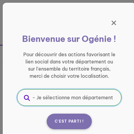
Panneau de gestion des cookies
France entière
Bienvenue sur Ogénie !
Retour à la page précédente
Pour découvrir des actions favorisant le
Partager sur
lien social dans votre département ou
sur l'ensemble du territoire français,
Bus France services UNA 47
merci de choisir votre localisation.
INFORMATIQUE ET ACCÈS AUX DROITS
Informations pratiques :
Quand ?
C'EST PARTI !
lundi : 10:00 - 12:00 / 13:00 - 17:00 mardi : 10:00 -
12:00 / 13:00 - 17:00 mercredi : 10:00 - 12:00 /