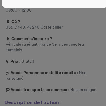
13:00 - 17:00 jeudi : 08:00 - 12:00 vendredi :
09:00 - 12:00
Où ?
359 D443, 47240 Castelculier
Comment s’inscrire ?
Véhicule itinérant France Services : secteur
Fumélois
Prix :
Gratuit
Accès Personnes mobilité réduite :
Non
renseigné
Accès transports en commun :
Non renseigné
Description de l’action :