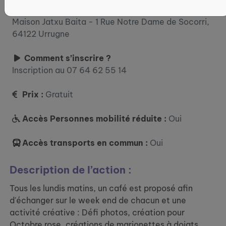
Où ?
Maison Jatxu Baita - 1 Rue Notre Dame de Socorri,
64122 Urrugne
Comment s’inscrire ?
Inscription au 07 64 62 55 14
Prix :
Gratuit
Accès Personnes mobilité réduite :
Oui
Accès transports en commun :
Oui
Description de l’action :
Tous les lundis matins, un café est proposé afin
d'échanger sur le week end de chacun et une
activité créative : Défi photos, création pour
Octobre rose, créations de marionettes à doigts