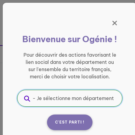
Panneau de gestion des cookies
France entière
Bienvenue sur Ogénie !
Retour à la page précédente
Pour découvrir des actions favorisant le
Partager sur
lien social dans votre département ou
sur l'ensemble du territoire français,
Café du lundi et créativité
merci de choisir votre localisation.
CONVIVIALITÉ
Informations pratiques :
Quand ?
C'EST PARTI !
10h à 12h à la salle Posta