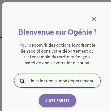
Panneau de gestion des cookies
France entière
Bienvenue sur Ogénie !
Retour à la page précédente
Pour découvrir des actions favorisant le
Partager sur
lien social dans votre département ou
sur l'ensemble du territoire français,
Café multiservices -
merci de choisir votre localisation.
Auberge de la Fontaine
CONVIVIALITÉ
Informations pratiques :
C'EST PARTI !