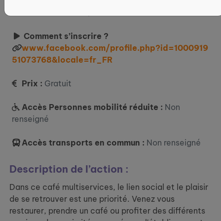
Où ?
16 Pl. de la Fontaine, 38260 Thodure
Comment s’inscrire ?
www.facebook.com/profile.php?id=1000919
51073768&locale=fr_FR
Prix :
Gratuit
Accès Personnes mobilité réduite :
Non
renseigné
Accès transports en commun :
Non renseigné
Description de l’action :
Dans ce café multiservices, le lien social et le plaisir
de se retrouver est une priorité. Venez vous
restaurer, prendre un café ou profiter des différents