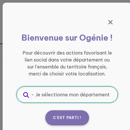
Panneau de gestion des cookies
France entière
Bienvenue sur Ogénie !
Retour à la page précédente
Pour découvrir des actions favorisant le
Partager sur
lien social dans votre département ou
sur l'ensemble du territoire français,
CALLIGRAPHIE et peinture
merci de choisir votre localisation.
chinoise au fil des saisons
LOISIRS ET CULTURE
Informations pratiques :
C'EST PARTI !
Quand ?