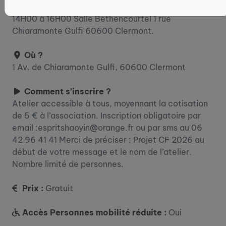
Du 1 janvier au 31 décembre 2026
14H00 à 16H00 Salle Béthencourtel 1 rue
Chiaramonte Gulfi 60600 Clermont.
Où ?
1 Av. de Chiaramonte Gulfi, 60600 Clermont
Comment s’inscrire ?
Atelier accessible à tous, moyennant la cotisation
de 5 € à l’association. Inscription obligatoire par
email :espritshaoyin@orange.fr ou par sms au 06
42 96 41 41 Merci de préciser : Projet CF 2026 au
début de votre message et le nom de l’atelier.
Nombre limité de personnes.
Prix :
Gratuit
Accès Personnes mobilité réduite :
Oui